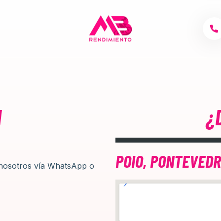
N
¿
POIO, PONTEVED
 nosotros vía WhatsApp o